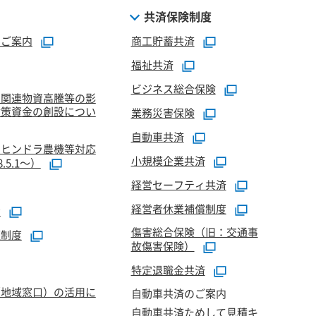
共済保険制度
のご案内
商工貯蓄共済
福祉共済
ビジネス総合保険
油関連物資高騰等の影
対策資金の創設につい
業務災害保険
自動車共済
マヒンドラ農機等対応
小規模企業共済
5.1～）
経営セーフティ共済
経営者休業補償制度
資
傷害総合保険（旧：交通事
証制度
故傷害保険）
特定退職金共済
（地域窓口）の活用に
自動車共済のご案内
自動車共済ためして見積キ