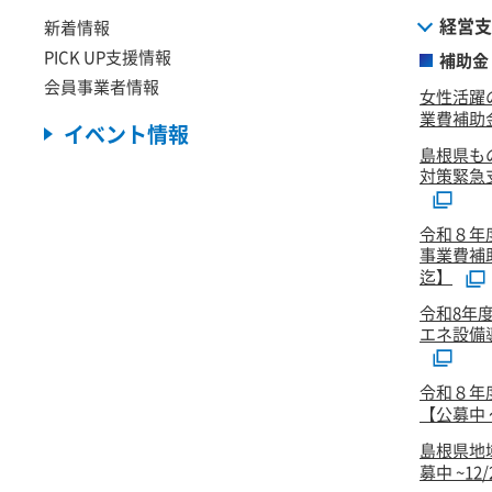
経営支
新着情報
PICK UP支援情報
補助金
会員事業者情報
女性活躍
業費補助金
イベント情報
島根県も
対策緊急
令和８年
事業費補
迄】
令和8年
エネ設備
令和８年
【公募中 ～
島根県地
募中 ~12