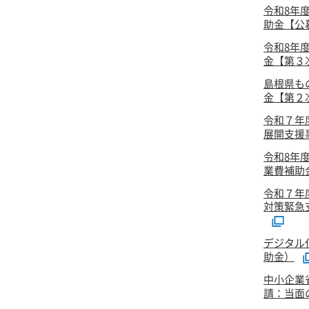
令和8年
助金【公
令和8年
金【第３次
島根県も
金【第２次
令和７年
展開支援事
令和8年
業費補助
令和７年
対策緊急
デジタル
助金）
中小企業
請：当面