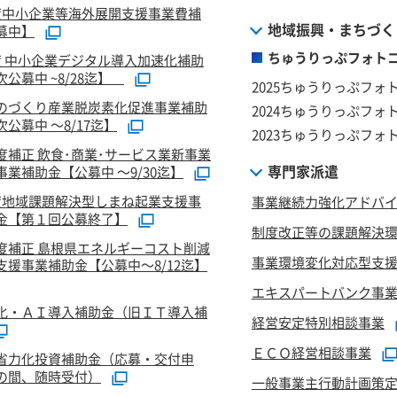
度中小企業等海外展開支援事業費補
地域振興・まちづく
募中】
ちゅうりっぷフォトコ
度 中小企業デジタル導入加速化補助
公募中 ~8/28迄】
2025ちゅうりっぷフォ
のづくり産業脱炭素化促進事業補助
2024ちゅうりっぷフォ
公募中 ～8/17迄】
2023ちゅうりっぷフォ
度補正 飲食･商業･サービス業新事業
専門家派遣
業補助金【公募中 ～9/30迄】
度地域課題解決型しまね起業支援事
事業継続力強化アドバ
金【第１回公募終了】
制度改正等の課題解決
度補正 島根県エネルギーコスト削減
事業環境変化対応型支
支援事業補助金【公募中～8/12迄】
エキスパートバンク事
化・ＡＩ導入補助金（旧ＩＴ導入補
経営安定特別相談事業
ＥＣＯ経営相談事業
省力化投資補助金（応募・交付申
の間、随時受付）
一般事業主行動計画策