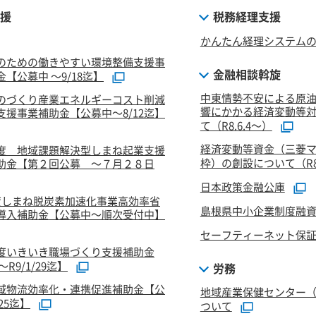
援
税務経理支援
かんたん経理システム
のための働きやすい環境整備支援事
金融相談斡旋
【公募中 ～9/18迄】
中東情勢不安による原
のづくり産業エネルギーコスト削減
響にかかる経済変動等
支援事業補助金【公募中～8/12迄】
て（R8.6.4～）
経済変動等資金（三菱
度 地域課題解決型しまね起業支援
枠）の創設について（R8.
助金【第２回公募 ～７月２８日
日本政策金融公庫
度しまね脱炭素加速化事業高効率省
島根県中小企業制度融
導入補助金【公募中～順次受付中】
セーフティーネット保
度いきいき職場づくり支援補助金
R9/1/29迄】
労務
域物流効率化・連携促進補助金【公
地域産業保健センター
/25迄】
ついて