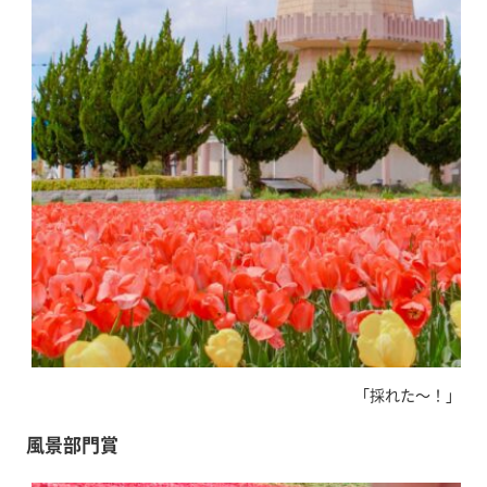
「採れた～！」 植
風景部門賞