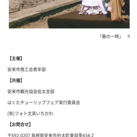
「春の一時」 中島
【主催】
安来市商工会青年部
【共催】
安来市観光協会伯太支部
はくたチューリップフェア実行委員会
(有)フォト文具いちかわ
【お問合せ】
〒692-0207 島根県安来市伯太町東母里434-2