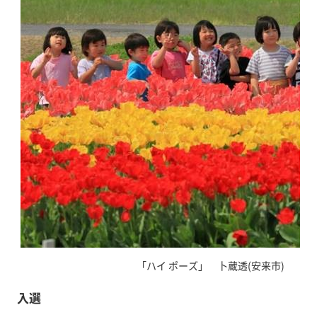
「ハイ ポーズ」 卜蔵透(安来市)
入選