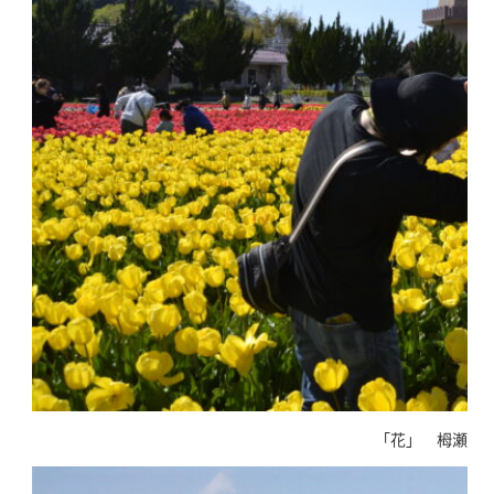
「花」 栂瀬理千