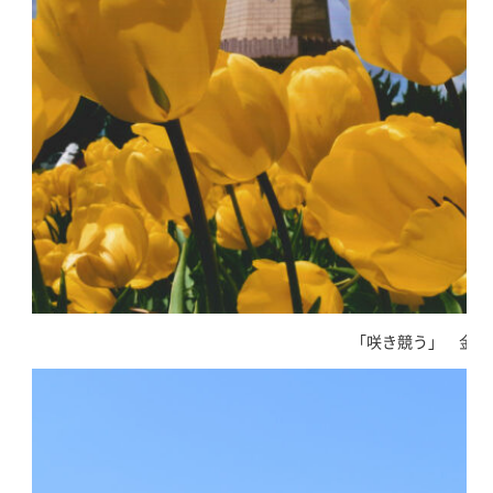
「咲き競う」 金津