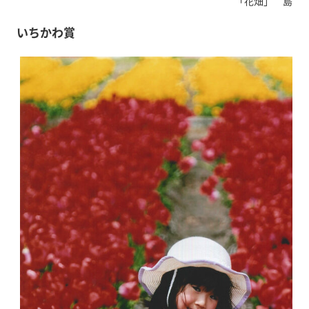
「花畑」 島本睦
いちかわ賞