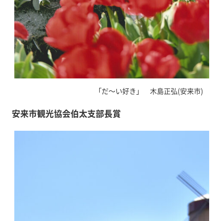
「だ～い好き」 木島正弘(安来市)
安来市観光協会伯太支部長賞