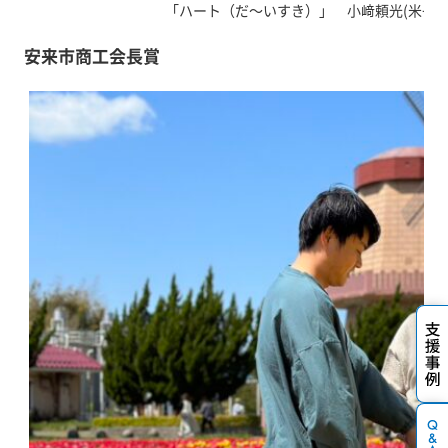
「ハート（だ～いすき）」 小﨑頼光(米子市
安来市商工会長賞