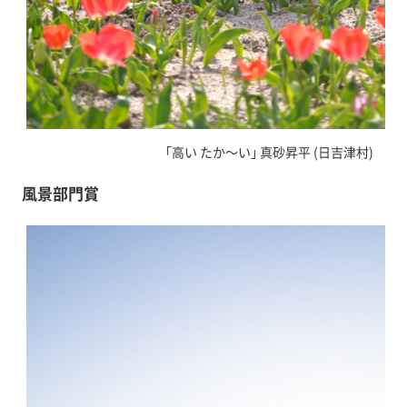
｢高い たか～い｣ 真砂昇平 (日吉津村)
風景部門賞