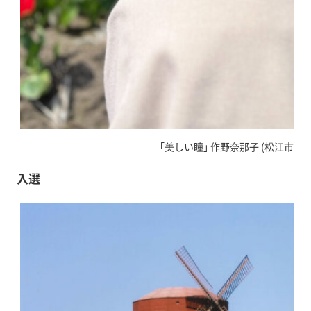
｢美しい瞳｣ 作野奈那子 (松江市)
入選