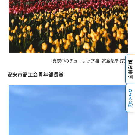
｢真夜中のチューリップ畑｣ 家島紀幸 (安来市
安来市商工会青年部長賞