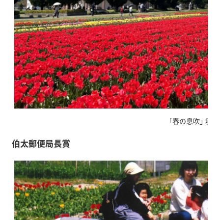
｢春の息吹｣ 境美
伯太郵便局長賞