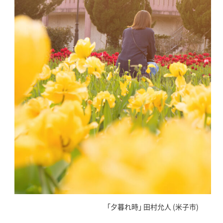
｢夕暮れ時｣ 田村允人 (米子市)