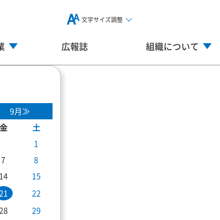
文字サイズ調整
業
広報誌
組織について
9月≫
金
土
1
7
8
14
15
21
22
28
29