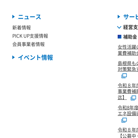
ニュース
サー
経営支
新着情報
PICK UP支援情報
補助金
会員事業者情報
女性活躍
業費補助金
イベント情報
島根県も
対策緊急
令和８年
事業費補
迄】
令和8年
エネ設備
令和８年
【公募中 ～