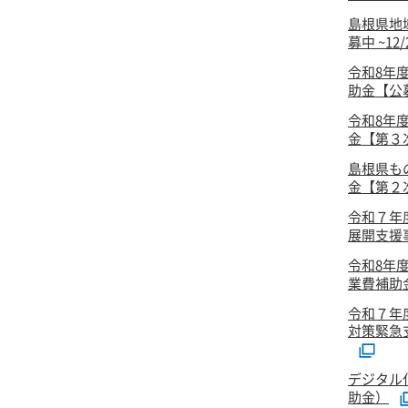
島根県地
募中 ~12
令和8年
助金【公
令和8年
金【第３次
島根県も
金【第２次
令和７年
展開支援事
令和8年
業費補助
令和７年
対策緊急
デジタル
助金）