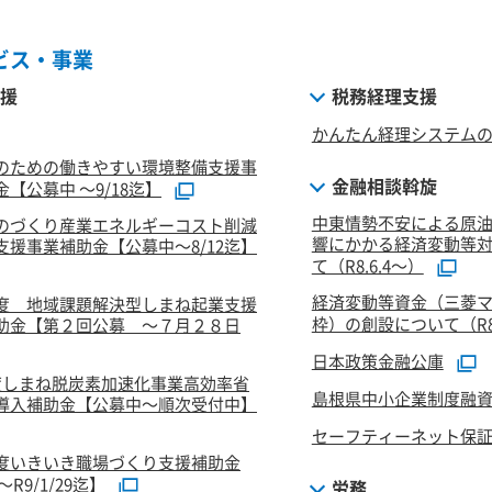
ビス・事業
援
税務経理支援
かんたん経理システム
のための働きやすい環境整備支援事
金融相談斡旋
【公募中 ～9/18迄】
中東情勢不安による原
のづくり産業エネルギーコスト削減
響にかかる経済変動等
支援事業補助金【公募中～8/12迄】
て（R8.6.4～）
経済変動等資金（三菱
度 地域課題解決型しまね起業支援
枠）の創設について（R8.
助金【第２回公募 ～７月２８日
日本政策金融公庫
度しまね脱炭素加速化事業高効率省
島根県中小企業制度融
導入補助金【公募中～順次受付中】
セーフティーネット保
度いきいき職場づくり支援補助金
R9/1/29迄】
労務