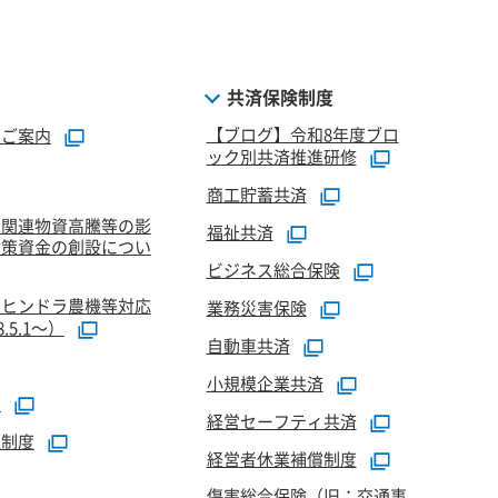
共済保険制度
【ブログ】令和8年度ブロ
のご案内
ック別共済推進研修
商工貯蓄共済
油関連物資高騰等の影
福祉共済
対策資金の創設につい
ビジネス総合保険
マヒンドラ農機等対応
業務災害保険
5.1～）
自動車共済
小規模企業共済
資
経営セーフティ共済
証制度
経営者休業補償制度
傷害総合保険（旧：交通事