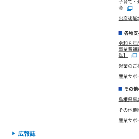
子育て・
金
出産後職
各種支
令和８年
事業費補
迄】
起業のご
産業サポー
その他
島根県事
その他機
産業サポー
広報誌