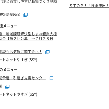
介護と両立しやすい職場づくり奨励
ＳＴＯＰ！！技術流出
場復帰奨励金
援メニュー
度 地域課題解決型しまね起業支援
助金【第２回公募 ～７月２８日
相談もお気軽に商工会へ！
トネットやすぎ (SSY)
のメニュー
業承継・引継ぎ支援センター
関
トネットやすぎ (SSY)