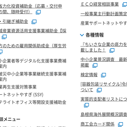
ＥＣＯ経営相談事業
省力化投資補助金（応募・交付申
の間、随時受付）
一般事業主行動計画策
・引継ぎ補助金
産業サポートネットやすぎ 
域産業資源活用支援事業補助金【採
各種情報
『ちいさな企業の底力
方のための雇用関係助成金（厚生労
載しました！
中小企業景況調査 最新
小企業者等デジタル化支援事業費補
掲載
案内
被災中小企業等事業継続支援事業補
検定情報
案内
[容器包装リサイクル]
業再生支援対策事業
ついて
トネットやすぎ (SSY)
実質的支配者リストにつ
テライトオフィス等開設支援補助金
島根県海外展開概況調
談メニュー
商工会カード関係