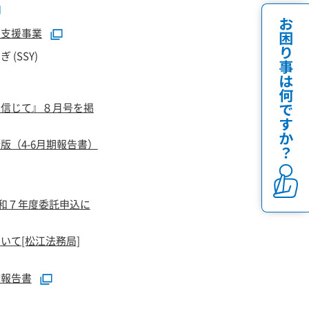
定支援事業
(SSY)
を信じて』８月号を掲
版（4-6月期報告書）
令和７年度委託申込に
いて[松江法務局]
査報告書