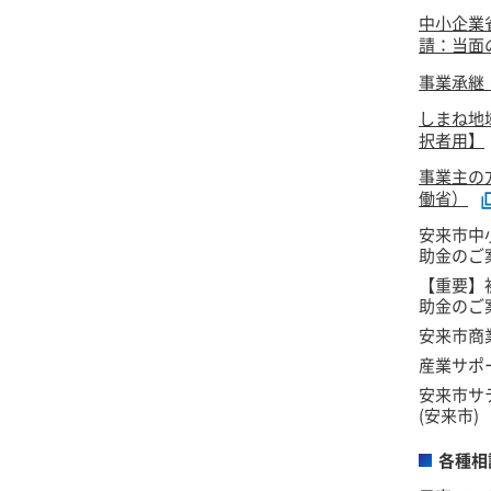
中小企業
請：当面
事業承継
しまね地
択者用】
事業主の
働省）
安来市中
助金のご
【重要】
助金のご
安来市商
産業サポー
安来市サ
(安来市)
各種相