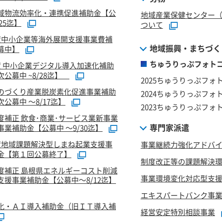
域物流効率化・連携促進補助金【公
地域産業保健センター
/25迄】
ついて
度中小企業等海外展開支援事業費補
地域振興・まちづく
募中】
ちゅうりっぷフォトコ
度 中小企業デジタル導入加速化補助
公募中 ~8/28迄】
2025ちゅうりっぷフォ
のづくり産業脱炭素化促進事業補助
2024ちゅうりっぷフォ
公募中 ～8/17迄】
2023ちゅうりっぷフォ
度補正 飲食･商業･サービス業新事業
専門家派遣
業補助金【公募中 ～9/30迄】
度地域課題解決型しまね起業支援事
事業継続力強化アドバ
金【第１回公募終了】
制度改正等の課題解決
度補正 島根県エネルギーコスト削減
事業環境変化対応型支
支援事業補助金【公募中～8/12迄】
エキスパートバンク事
化・ＡＩ導入補助金（旧ＩＴ導入補
経営安定特別相談事業